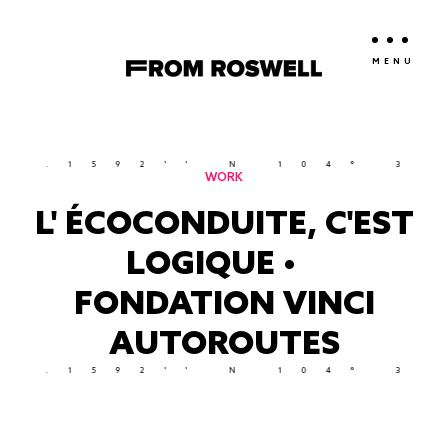
MENU
1592'' N 104° 32' 5.
WORK
L' ÉCOCONDUITE, C'EST
LOGIQUE •
FONDATION VINCI
AUTOROUTES
1592'' N 104° 32' 5.