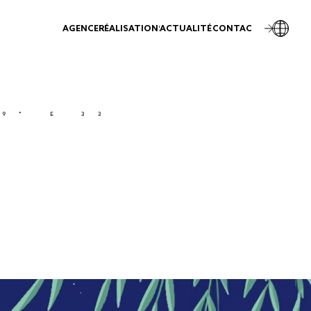
AGENCE
RÉALISATIONS
ACTUALITÉS
CONTACT
° 24' 1.1592'' N 10