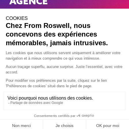
AGENCE
WORK
NEWS
CONTACT
Mentions légales
CGV
Gérer mes cookies
SITE DESIGNÉ PAR
FROM ROSWELL
, DÉVELOPPÉ PAR
APSULIS