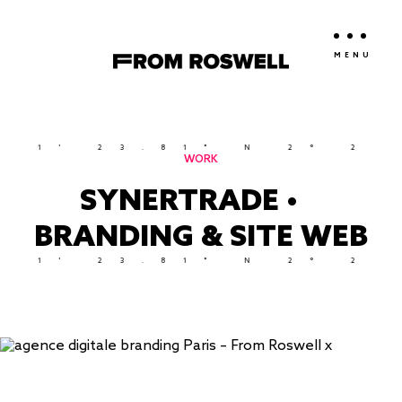
MENU
 23.81" N 2° 21' 7.
WORK
SYNERTRADE •
BRANDING & SITE WEB
 23.81" N 2° 21' 7.