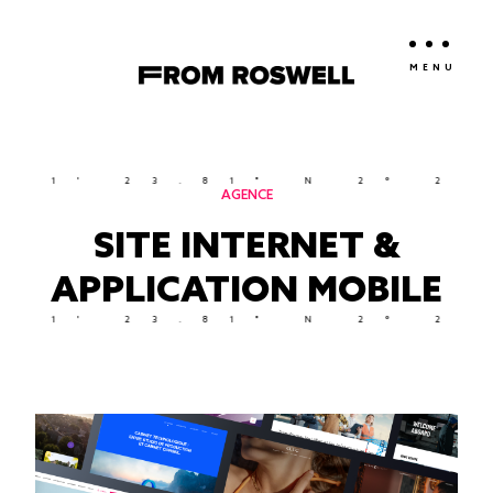
MENU
1' 23.81" N 2° 21' 
AGENCE
SITE INTERNET &
APPLICATION MOBILE
1' 23.81" N 2° 21' 