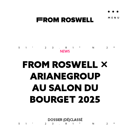
MENU
 51' 23.81" N 2° 21'
NEWS
FROM ROSWELL ✕
ARIANEGROUP
AU SALON DU
BOURGET 2025
DOSSIER (DÉ)CLASSÉ
 51' 23.81" N 2° 21'